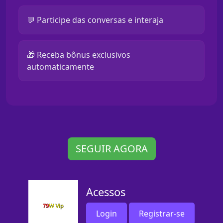
💬 Participe das conversas e interaja
🎁 Receba bônus exclusivos
automaticamente
SEGUIR AGORA
Acessos
Login
Registrar-se