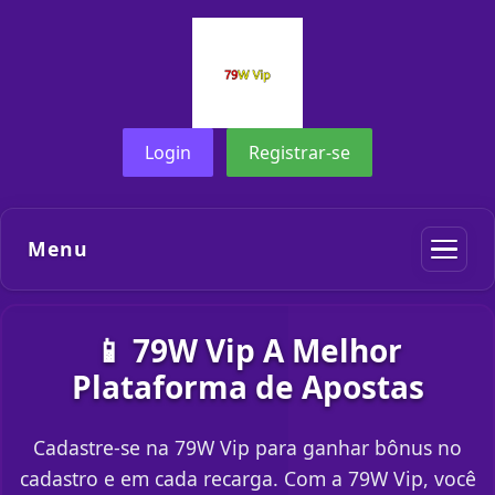
Login
Registrar-se
Menu
📱 79W Vip A Melhor
Plataforma de Apostas
Cadastre-se na 79W Vip para ganhar bônus no
cadastro e em cada recarga. Com a 79W Vip, você