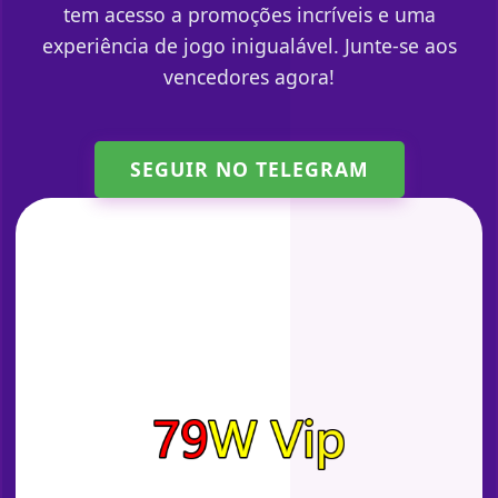
tem acesso a promoções incríveis e uma
experiência de jogo inigualável. Junte-se aos
vencedores agora!
SEGUIR NO TELEGRAM