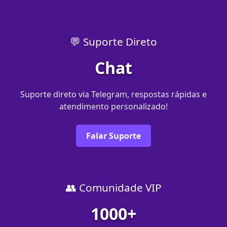
💬 Suporte Direto
Chat
Suporte direto via Telegram, respostas rápidas e
atendimento personalizado!
Falar Suporte
👥 Comunidade VIP
1000+