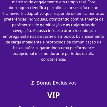
métricas de engajamento em tempo real. Esta
abordagem científica permitiu a construção de um
framework adaptativo que responde dinamicamente às
preferências individuais, otimizando continuamente os
parâmetros de gamificação e as trajetórias de
navegação. A nossa infraestrutura tecnológica
emprega sistemas de cache distribuído, balanceamento
de carga inteligente e protocolos de comunicação de
baixa latência, garantindo uma performance
excepcional mesmo durante períodos de alta
concorrência.
🎁 Bônus Exclusivos
VIP