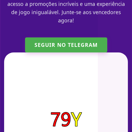
acesso a promoções incríveis e uma experiência
de jogo inigualável. Junte-se aos vencedores
agora!
SEGUIR NO TELEGRAM