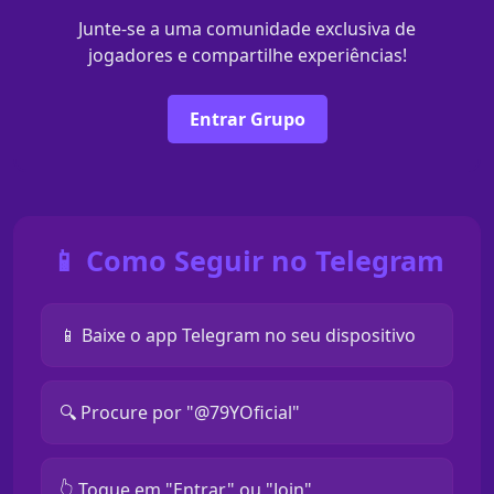
Junte-se a uma comunidade exclusiva de
jogadores e compartilhe experiências!
Entrar Grupo
📱 Como Seguir no Telegram
📱 Baixe o app Telegram no seu dispositivo
🔍 Procure por "@79YOficial"
👆 Toque em "Entrar" ou "Join"